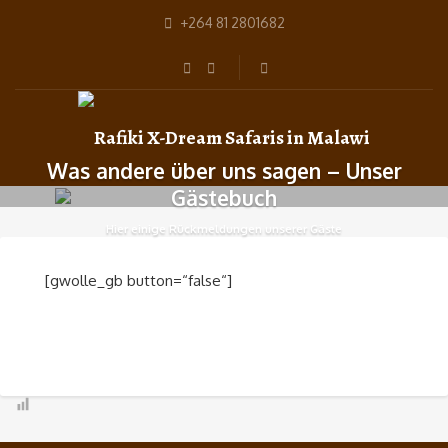
+264 81 2801682
Was andere über uns sagen – Unser
Gästebuch
Hier einige Rückmeldungen unserer Gäste
[gwolle_gb button=“false“]