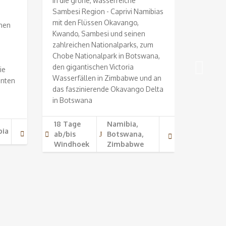
in die grüne, wasserreiche
Plätze 
Sambesi Region - Caprivi Namibias
Kaokove
mit den Flüssen Okavango,
inen
den - E
Kwando, Sambesi und seinen
Grenze 
zahlreichen Nationalparks, zum
den "rot
Chobe Nationalpark in Botswana,
Kaokove
den gigantischen Victoria
ie
abenteu
Wasserfällen in Zimbabwe und an
anten
den vom
das faszinierende Okavango Delta
Wüstene
in Botswana
Trocken
über de
18 Tage
Namibia,
Nationa
bia
ab/bis
Botswana,
Bergmas
Windhoek
Zimbabwe
führt Si
14 Tag
Windh