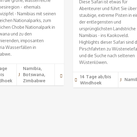
 in die grüne, wasserreiche
Diese Safari ist etwas für
esiregion - ehemals
Abenteurer und führt Sie über
vizipfel - Namibias mit seinen
staubige, extreme Pisten in e
eichen Nationalparks, zum
der entlegensten und
eichen Chobe Nationalpark in
ursprünglichsten Landstriche
wana und zu den
Namibias - ins Kaokoveld.
inierenden, imposanten
Highlights dieser Safari sind d
ria Wasserfällen in
Pirschfahrten zu Wüstenelef
abwe.
und die Suche nach seltenen
Wüstenlöwen.
age
Namibia,
is
Botswana,
14 Tage ab/bis
Nami
dhoek
Zimbabwe
Windhoek