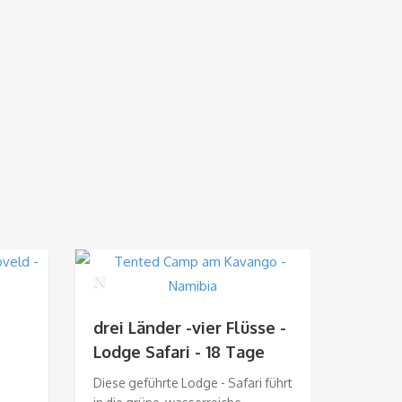
Kaoko
drei Länder -vier Flüsse -
Campi
Lodge Safari - 18 Tage
Bei die
Diese geführte Lodge - Safari führt
Safari l