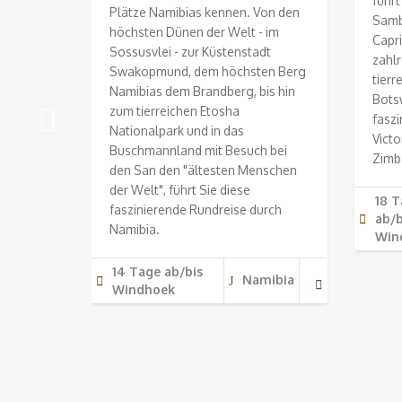
führt
Plätze Namibias kennen. Von den
rüne,
Samb
höchsten Dünen der Welt - im
on -
Capri
Sossusvlei - zur Küstenstadt
mibias
zahlr
Swakopmund, dem höchsten Berg
tierr
Namibias dem Brandberg, bis hin
chen
Bots
zum tierreichen Etosha
tswana,
fasz
Nationalpark und in das
posanten
Victo
Buschmannland mit Besuch bei
Zimbabwe
Zimb
den San den "ältesten Menschen
park in
der Welt", führt Sie diese
18 T
faszinierende Rundreise durch
ab/b
Namibia.
Win
a,
14 Tage ab/bis
we
Namibia
Windhoek