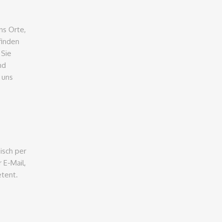
ns Orte,
 finden
 Sie
nd
 uns
nisch per
 E-Mail,
tent.