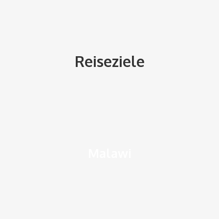
Reiseziele
Malawi
Malawi
Hier finden Sie Informationen über das Reiseland Malawi
Länderinfos