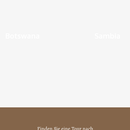
Botswana
Sambia
r finden Sie Informationen
Hier finden Sie Informati
Botswana
Sambia
r das Reiseland Botswana
über das Reiseland Samb
Länderinfos
Länderinfos
Finden Sie eine Tour nach