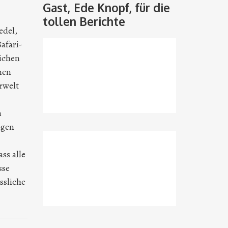
Gast, Ede Knopf, für die
tollen Berichte
edel,
afari-
lichen
nen
rwelt
n
ngen
ss alle
sse
ssliche