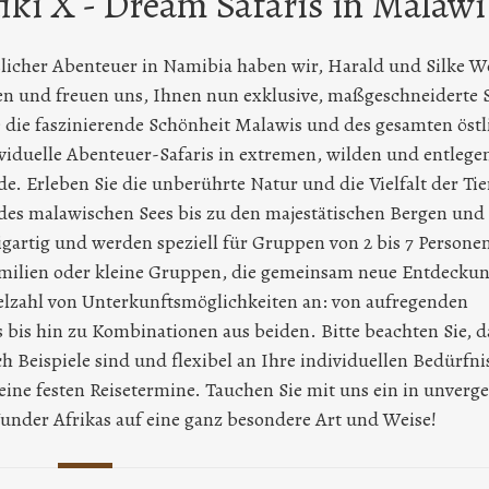
ki X - Dream Safaris in Malawi
licher Abenteuer in Namibia haben wir, Harald und Silke W
en und freuen uns, Ihnen nun exklusive, maßgeschneiderte S
 die faszinierende Schönheit Malawis und des gesamten öst
dividuelle Abenteuer-Safaris in extremen, wilden und entlege
e. Erleben Sie die unberührte Natur und die Vielfalt der Tie
des malawischen Sees bis zu den majestätischen Bergen und
igartig und werden speziell für Gruppen von 2 bis 7 Persone
amilien oder kleine Gruppen, die gemeinsam neue Entdecku
elzahl von Unterkunftsmöglichkeiten an: von aufregenden
s hin zu Kombinationen aus beiden. Bitte beachten Sie, da
h Beispiele sind und flexibel an Ihre individuellen Bedürfni
ne festen Reisetermine. Tauchen Sie mit uns ein in unverge
under Afrikas auf eine ganz besondere Art und Weise!