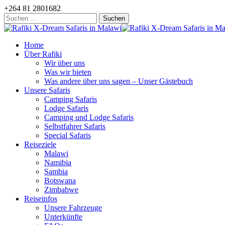
+264 81 2801682
Suchen
nach:
Home
Über Rafiki
Wir über uns
Was wir bieten
Was andere über uns sagen – Unser Gästebuch
Unsere Safaris
Camping Safaris
Lodge Safaris
Camping und Lodge Safaris
Selbstfahrer Safaris
Special Safaris
Reiseziele
Malawi
Namibia
Sambia
Botswana
Zimbabwe
Reiseinfos
Unsere Fahrzeuge
Unterkünfte