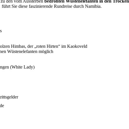
n zu den vom Aussterben
bedrohten Wüstenelefanten in den Trocken
 führt Sie diese faszinierende Rundreise durch Namibia.
s
tolzen Himbas, der „roten Hirten“ im Kaokoveld
enen Wüstenelefanten möglich
ngen (White Lady)
rittsgelder
de