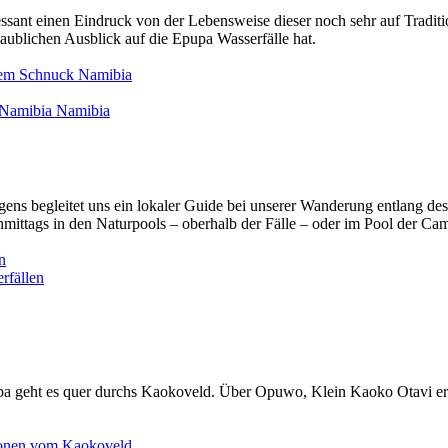
eressant einen Eindruck von der Lebensweise dieser noch sehr auf Tr
aublichen Ausblick auf die Epupa Wasserfälle hat.
llem Schnuck
Namibia
 Namibia
Namibia
ns begleitet uns ein lokaler Guide bei unserer Wanderung entlang de
ttags in den Naturpools – oberhalb der Fälle – oder im Pool der Camp
n
rfällen
upa geht es quer durchs Kaokoveld. Über Opuwo, Klein Kaoko Otavi er
ionen vom Kaokoveld