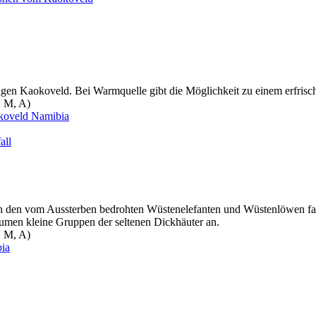
ubigen Kaokoveld. Bei Warmquelle gibt die Möglichkeit zu einem erfri
, M, A)
koveld
Namibia
all
ach den vom Aussterben bedrohten Wüstenelefanten und Wüstenlöwen fa
umen kleine Gruppen der seltenen Dickhäuter an.
, M, A)
ia