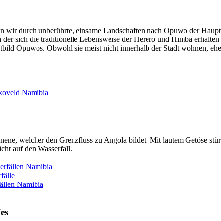
 wir durch unberührte, einsame Landschaften nach Opuwo der Hauptsta
 der sich die traditionelle Lebensweise der Herero und Himba erhalten 
tbild Opuwos. Obwohl sie meist nicht innerhalb der Stadt wohnen, eher
koveld
Namibia
ne, welcher den Grenzfluss zu Angola bildet. Mit lautem Getöse stürz
cht auf den Wasserfall.
rfällen
Namibia
fälle
ällen
Namibia
fes