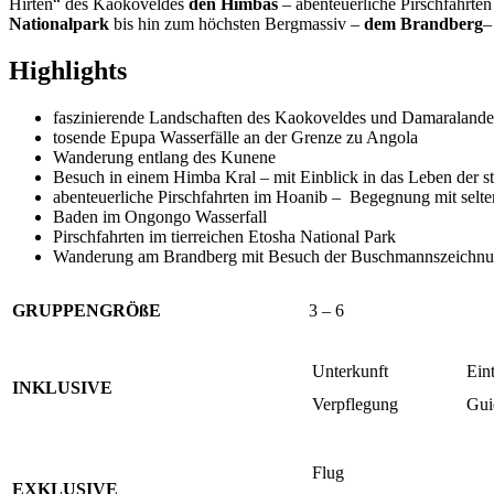
Hirten“ des Kaokoveldes
den Himbas
– abenteuerliche Pirschfahrte
Nationalpark
bis hin zum höchsten Bergmassiv –
dem Brandberg
–
Highlights
faszinierende Landschaften des Kaokoveldes und Damaralande
tosende Epupa Wasserfälle an der Grenze zu Angola
Wanderung entlang des Kunene
Besuch in einem Himba Kral – mit Einblick in das Leben der s
abenteuerliche Pirschfahrten im Hoanib – Begegnung mit selt
Baden im Ongongo Wasserfall
Pirschfahrten im tierreichen Etosha National Park
Wanderung am Brandberg mit Besuch der Buschmannszeichnu
GRUPPENGRÖßE
3 – 6
Unterkunft
Eint
INKLUSIVE
Verpflegung
Gui
Flug
EXKLUSIVE