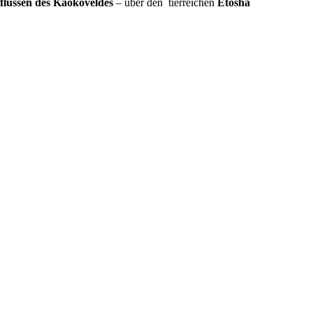
flüssen des Kaokoveldes
– über den tierreichen
Etosha