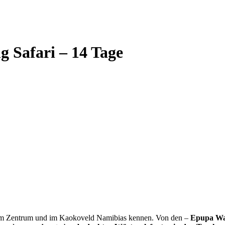
 Safari – 14 Tage
ze im Zentrum und im Kaokoveld Namibias kennen. Von den –
Epupa Was