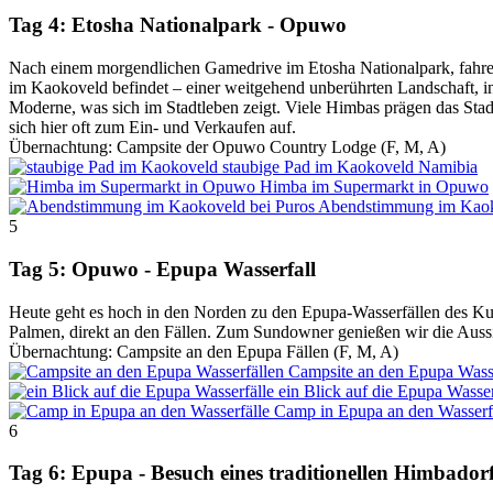
Tag 4: Etosha Nationalpark - Opuwo
Nach einem morgendlichen Gamedrive im Etosha Nationalpark, fahren
im Kaokoveld befindet – einer weitgehend unberührten Landschaft, in
Moderne, was sich im Stadtleben zeigt. Viele Himbas prägen das Stad
sich hier oft zum Ein- und Verkaufen auf.
Übernachtung: Campsite der Opuwo Country Lodge (F, M, A)
staubige Pad im Kaokoveld
Namibia
Himba im Supermarkt in Opuwo
Abendstimmung im Kao
5
Tag 5: Opuwo - Epupa Wasserfall
Heute geht es hoch in den Norden zu den Epupa-Wasserfällen des Kune
Palmen, direkt an den Fällen. Zum Sundowner genießen wir die Aussi
Übernachtung: Campsite an den Epupa Fällen (F, M, A)
Campsite an den Epupa Wasse
ein Blick auf die Epupa Wasser
Camp in Epupa an den Wasserf
6
Tag 6: Epupa - Besuch eines traditionellen Himbador